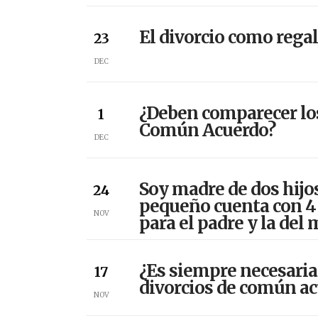
El divorcio como rega
23
DEC
¿Deben comparecer los
1
Común Acuerdo?
DEC
Soy madre de dos hijos
24
pequeño cuenta con 4 
NOV
para el padre y la del
¿Es siempre necesaria
17
divorcios de común a
NOV