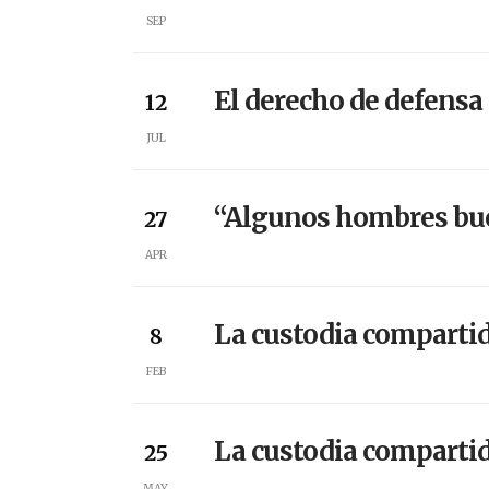
SEP
El derecho de defensa 
12
JUL
“Algunos hombres bue
27
APR
La custodia compartid
8
FEB
La custodia compartid
25
MAY