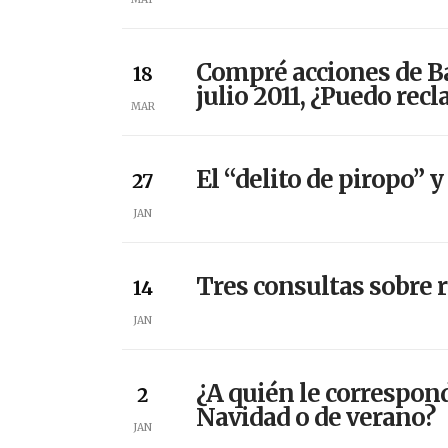
Compré acciones de Ban
18
julio 2011, ¿Puedo rec
MAR
El “delito de piropo” y
27
JAN
Tres consultas sobre 
14
JAN
¿A quién le correspond
2
Navidad o de verano?
JAN