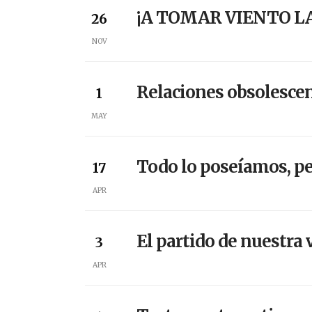
¡A TOMAR VIENTO L
26
NOV
Relaciones obsolescen
1
MAY
Todo lo poseíamos, p
17
APR
El partido de nuestra 
3
APR