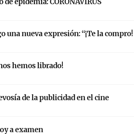
o de epidemia: CORONAVIRUS
o una nueva expresión: “¡Te la compro!
 nos hemos librado!
evosía de la publicidad en el cine
hoy a examen