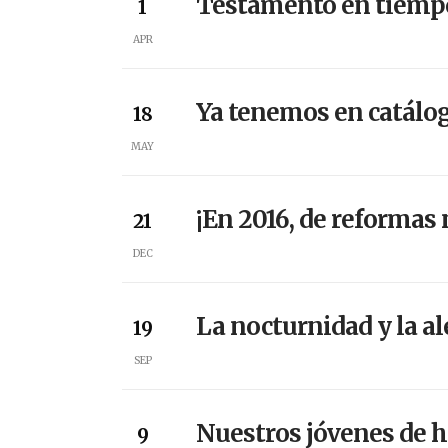
Testamento en tiemp
1
APR
Ya tenemos en catálog
18
MAY
¡En 2016, de reformas
21
DEC
La nocturnidad y la al
19
SEP
Nuestros jóvenes de 
9