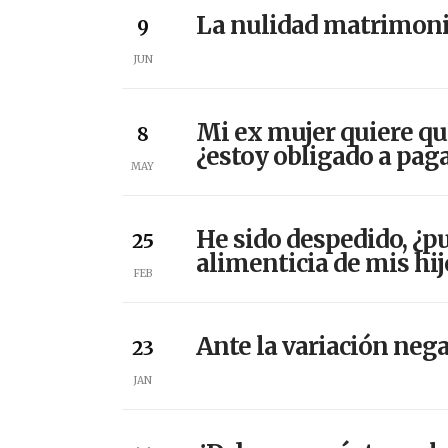
La nulidad matrimonia
9
JUN
Mi ex mujer quiere qu
8
¿estoy obligado a pag
MAY
He sido despedido, ¿p
25
alimenticia de mis hij
FEB
Ante la variación nega
23
JAN