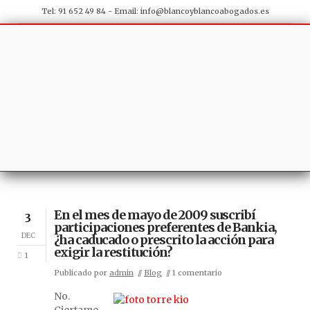
Tel: 91 652 49 84 - Email:
info@blancoyblancoabogados.es
En el mes de mayo de 2009 suscribí
3
participaciones preferentes de Bankia,
DEC
¿ha caducado o prescrito la acción para
exigir la restitución?
1
Publicado por
admin
Blog
1 comentario
No.