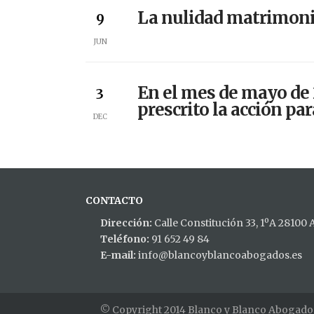
La nulidad matrimonia
9
JUN
En el mes de mayo de 
3
prescrito la acción par
DEC
CONTACTO
Dirección:
Calle Constitución 33, 1ºA 28100
Teléfono:
91 652 49 84
E-mail:
info@blancoyblancoabogados.es
© Copyright 2014 Blanco y Blanco Abogado