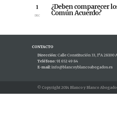
¿Deben comparecer los
1
Común Acuerdo?
DEC
CONTACTO
Dirección:
Calle Constitución 33, 1ºA 28100
Teléfono:
91 652 49 84
E-mail:
info@blancoyblancoabogados.es
© Copyright 2014 Blanco y Blanco Abogado