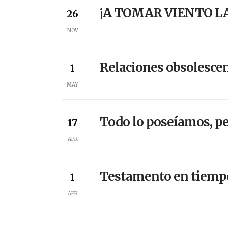
¡A TOMAR VIENTO L
26
NOV
Relaciones obsolescen
1
MAY
Todo lo poseíamos, p
17
APR
Testamento en tiemp
1
APR