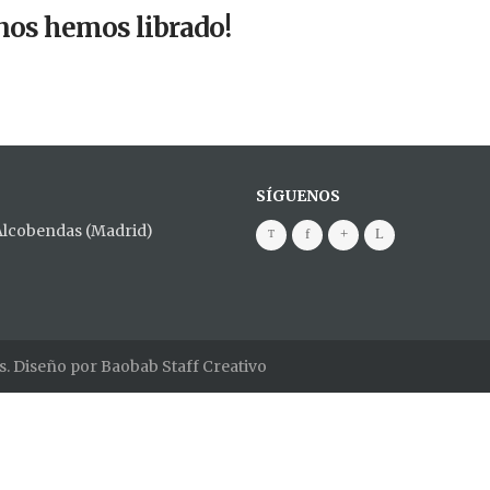
 nos hemos librado!
SÍGUENOS
 Alcobendas (Madrid)
s. Diseño por
Baobab Staff Creativo