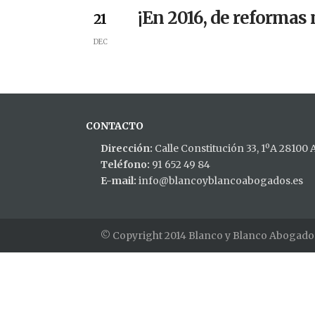
¡En 2016, de reformas
21
DEC
CONTACTO
Dirección:
Calle Constitución 33, 1ºA 28100
Teléfono:
91 652 49 84
E-mail:
info@blancoyblancoabogados.es
© Copyright 2014 Blanco y Blanco Abogado