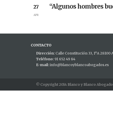
“Algunos hombres bue
27
APR
CONTACTO
Dirección:
Calle Constitución 33, 1ºA 28100
Teléfono:
91 652 49 84
E-mail:
info@blancoyblancoabogados.es
© Copyright 2014 Blanco y Blanco Abogado