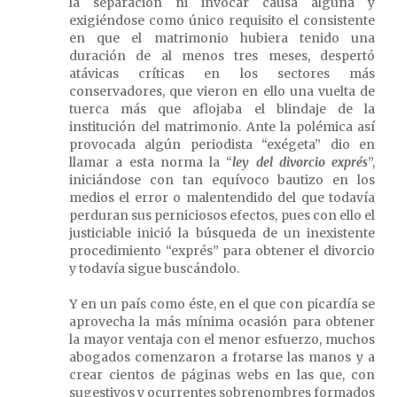
la separación ni invocar causa alguna y
exigiéndose como único requisito el consistente
en que el matrimonio hubiera tenido una
duración de al menos tres meses, despertó
atávicas críticas en los sectores más
conservadores, que vieron en ello una vuelta de
tuerca más que aflojaba el blindaje de la
institución del matrimonio. Ante la polémica así
provocada algún periodista “exégeta” dio en
llamar a esta norma la “
ley del divorcio exprés
”,
iniciándose con tan equívoco bautizo en los
medios el error o malentendido del que todavía
perduran sus perniciosos efectos, pues con ello el
justiciable inició la búsqueda de un inexistente
procedimiento “exprés” para obtener el divorcio
y todavía sigue buscándolo.
Y en un país como éste, en el que con picardía se
aprovecha la más mínima ocasión para obtener
la mayor ventaja con el menor esfuerzo, muchos
abogados comenzaron a frotarse las manos y a
crear cientos de páginas webs en las que, con
sugestivos y ocurrentes sobrenombres formados