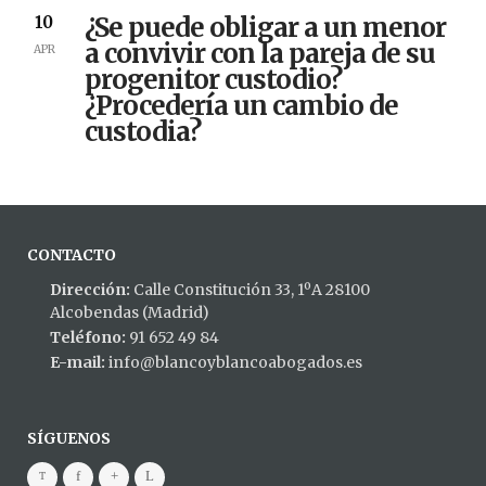
¿Se puede obligar a un menor
10
a convivir con la pareja de su
APR
progenitor custodio?
¿Procedería un cambio de
custodia?
CONTACTO
Dirección:
Calle Constitución 33, 1ºA 28100
Alcobendas (Madrid)
Teléfono:
91 652 49 84
E-mail:
info@blancoyblancoabogados.es
SÍGUENOS